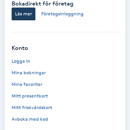
Bokadirekt för företag
Babylights
Läs mer
Företagsinloggning
Balayage
Bambumassage
Konto
Barber
Logga in
Mina bokningar
Barnklippning
Mina favoriter
BIAB
Mitt presentkort
Mitt friskvårdskort
Blowout
Avboka med kod
Bottenfärg