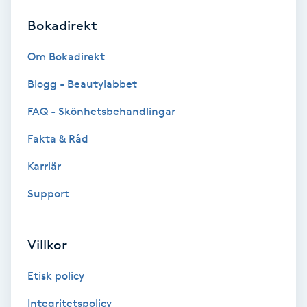
Bokadirekt
Brynformning
Om Bokadirekt
Brynfärgning
Blogg - Beautylabbet
Brynplockning
FAQ - Skönhetsbehandlingar
Fakta & Råd
Bröllopsuppsättning
C
Karriär
Support
Celluliter
Coachning
Villkor
Color correction
Etisk policy
Integritetspolicy