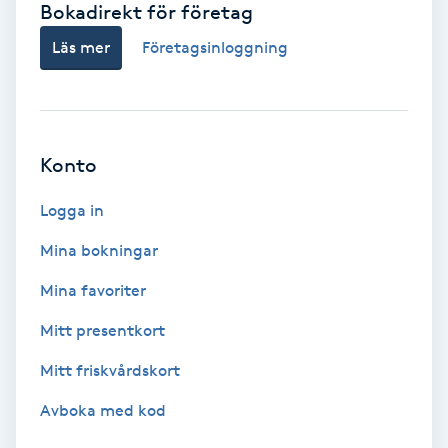
Bokadirekt för företag
Babylights
Läs mer
Företagsinloggning
Balayage
Bambumassage
Konto
Barber
Logga in
Mina bokningar
Barnklippning
Mina favoriter
BIAB
Mitt presentkort
Mitt friskvårdskort
Blowout
Avboka med kod
Bottenfärg