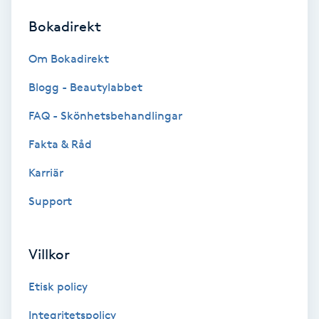
Bokadirekt
Brynformning
Om Bokadirekt
Brynfärgning
Blogg - Beautylabbet
Brynplockning
FAQ - Skönhetsbehandlingar
Fakta & Råd
Bröllopsuppsättning
C
Karriär
Support
Celluliter
Coachning
Villkor
Color correction
Etisk policy
Integritetspolicy