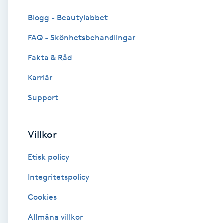
Blogg - Beautylabbet
Brynformning
FAQ - Skönhetsbehandlingar
Brynfärgning
Fakta & Råd
Brynplockning
Karriär
Support
Bröllopsuppsättning
C
Villkor
Celluliter
Etisk policy
Coachning
Integritetspolicy
Cookies
Color correction
Allmäna villkor