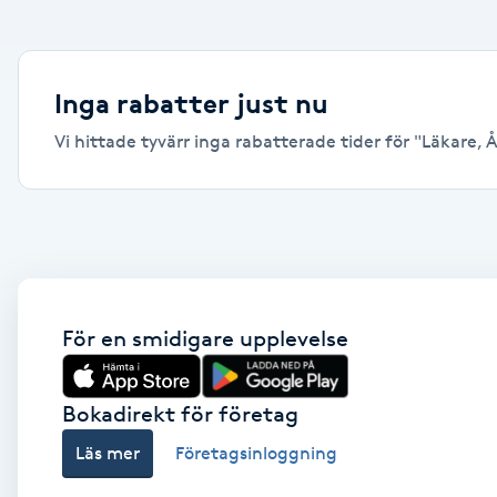
Alternativmedicin
Andningsmassage
Inga rabatter just nu
Vi hittade tyvärr inga rabatterade tider för "Läkare, Åk
Ansiktslyft utan kirurgi
Aromamassage
Ashtanga Yoga
Ayurveda
För en smidigare upplevelse
Ayurvedisk Massage
Bokadirekt för företag
Läs mer
Företagsinloggning
Ansiktsbehandling djuprengörande
B