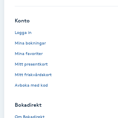
Babylights
Konto
Balayage
Logga in
Bambumassage
Mina bokningar
Mina favoriter
Barber
Mitt presentkort
Barnklippning
Mitt friskvårdskort
BIAB
Avboka med kod
Blowout
Bokadirekt
Bottenfärg
Om Bokadirekt