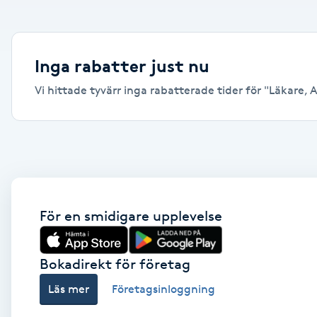
Alternativmedicin
Andningsmassage
Inga rabatter just nu
Vi hittade tyvärr inga rabatterade tider för "Läkare, Al
Ansiktslyft utan kirurgi
Aromamassage
Ashtanga Yoga
Ayurveda
För en smidigare upplevelse
Ayurvedisk Massage
Bokadirekt för företag
Läs mer
Företagsinloggning
Ansiktsbehandling djuprengörande
B