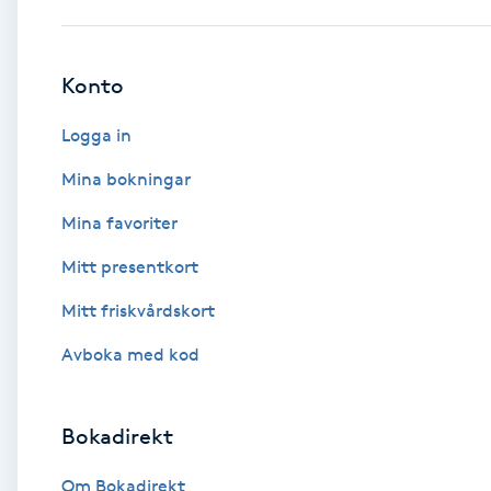
Babylights
Konto
Balayage
Logga in
Bambumassage
Mina bokningar
Mina favoriter
Barber
Mitt presentkort
Barnklippning
Mitt friskvårdskort
BIAB
Avboka med kod
Blowout
Bokadirekt
Bottenfärg
Om Bokadirekt