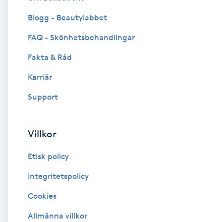
Blogg - Beautylabbet
Brynformning
FAQ - Skönhetsbehandlingar
Brynfärgning
Fakta & Råd
Brynplockning
Karriär
Support
Bröllopsuppsättning
C
Villkor
Celluliter
Etisk policy
Coachning
Integritetspolicy
Cookies
Color correction
Allmänna villkor