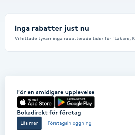
Alternativmedicin
Andningsmassage
Inga rabatter just nu
Vi hittade tyvärr inga rabatterade tider för "Läkare, 
Ansiktslyft utan kirurgi
Aromamassage
Ashtanga Yoga
Ayurveda
För en smidigare upplevelse
Ayurvedisk Massage
Bokadirekt för företag
Läs mer
Företagsinloggning
Ansiktsbehandling djuprengörande
B