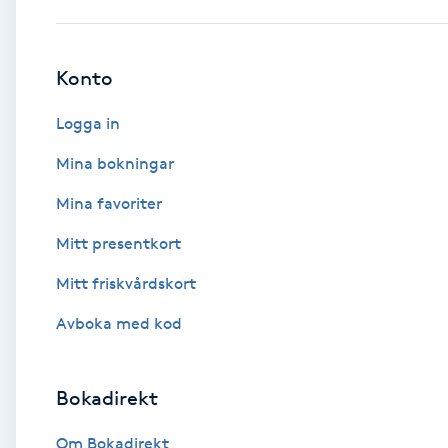
Babylights
Konto
Balayage
Logga in
Bambumassage
Mina bokningar
Mina favoriter
Barber
Mitt presentkort
Barnklippning
Mitt friskvårdskort
BIAB
Avboka med kod
Blowout
Bokadirekt
Bottenfärg
Om Bokadirekt