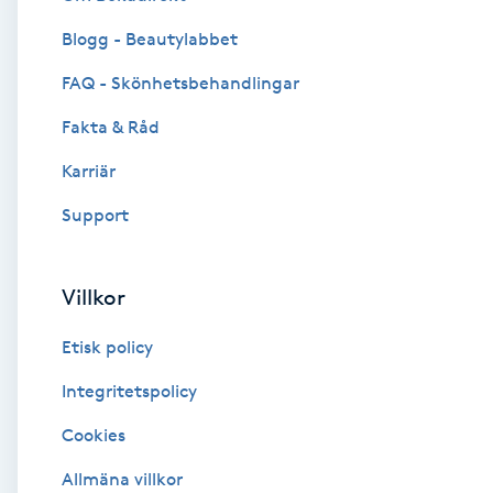
Blogg - Beautylabbet
Brynformning
FAQ - Skönhetsbehandlingar
Brynfärgning
Fakta & Råd
Brynplockning
Karriär
Support
Bröllopsuppsättning
C
Villkor
Celluliter
Etisk policy
Coachning
Integritetspolicy
Cookies
Color correction
Allmäna villkor