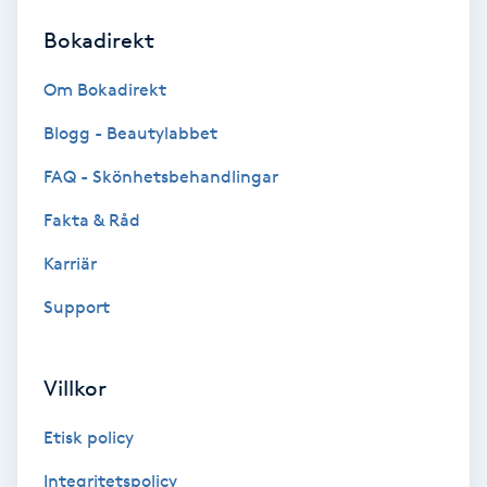
Bokadirekt
Brynformning
Om Bokadirekt
Brynfärgning
Blogg - Beautylabbet
Brynplockning
FAQ - Skönhetsbehandlingar
Fakta & Råd
Bröllopsuppsättning
C
Karriär
Support
Celluliter
Coachning
Villkor
Color correction
Etisk policy
Integritetspolicy