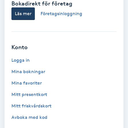
Bokadirekt för företag
Babylights
Läs mer
Företagsinloggning
Balayage
Bambumassage
Konto
Barber
Logga in
Mina bokningar
Barnklippning
Mina favoriter
BIAB
Mitt presentkort
Mitt friskvårdskort
Blowout
Avboka med kod
Bottenfärg