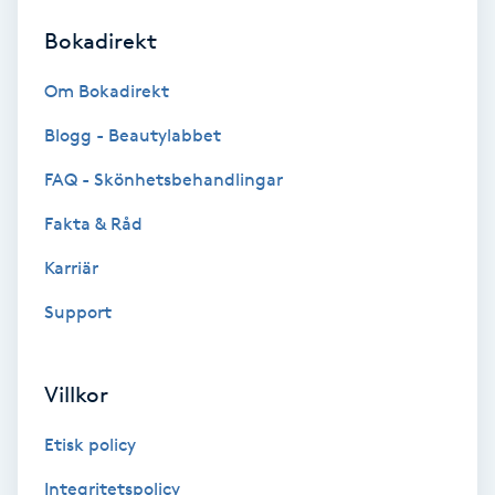
Bokadirekt
Brynformning
Om Bokadirekt
Brynfärgning
Blogg - Beautylabbet
Brynplockning
FAQ - Skönhetsbehandlingar
Fakta & Råd
Bröllopsuppsättning
C
Karriär
Support
Celluliter
Coachning
Villkor
Color correction
Etisk policy
Integritetspolicy