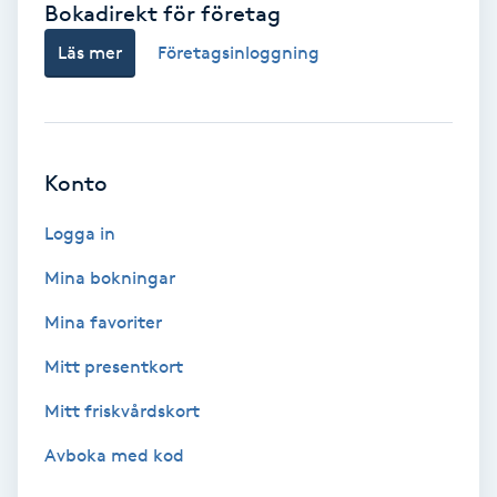
Bokadirekt för företag
Babylights
Läs mer
Företagsinloggning
Balayage
Bambumassage
Konto
Barber
Logga in
Mina bokningar
Barnklippning
Mina favoriter
BIAB
Mitt presentkort
Mitt friskvårdskort
Blowout
Avboka med kod
Bottenfärg