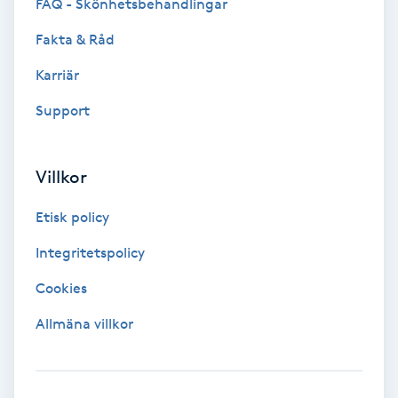
FAQ - Skönhetsbehandlingar
Fotsvamp
Fakta & Råd
Fotvård
Karriär
Support
Fransar
Fransborttagning
Villkor
Fransfärgning
Etisk policy
Integritetspolicy
Fransförlängning
Cookies
Fransförlängning Megavolym
Allmäna villkor
Fransförlängning Volym