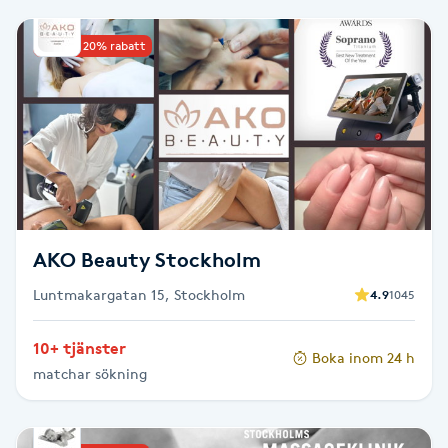
Babylights
Upp till 20% rabatt
Balayage
Bambumassage
Barber
AKO Beauty Stockholm
Barnklippning
Luntmakargatan 15, Stockholm
4.9
1045
BIAB
10+ tjänster
Boka inom 24 h
Blowout
matchar sökning
Bottenfärg