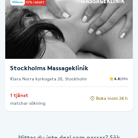
Upp till 10% rabatt
Brynformning
Brynfärgning
Brynplockning
Bröllopsuppsättning
Stockholms Massageklinik
C
Klara Norra kyrkogata 20, Stockholm
4.8
2396
Celluliter
1 tjänst
Boka inom 24 h
matchar sökning
Coachning
Color correction
Hittar du inte deal som passar? Sök