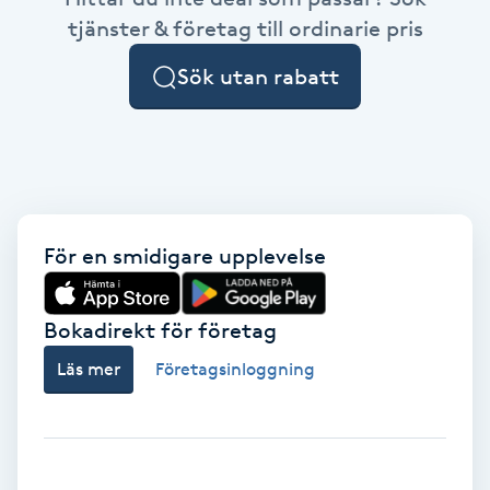
Cryoterapi
tjänster & företag till ordinarie pris
D
Sök utan rabatt
Damklippning
Dermapen
Diamantslipning
E
För en smidigare upplevelse
Enzympeeling
Bokadirekt för företag
Extensions
Läs mer
Företagsinloggning
Extensions borttagning
Eyeliner-tatuering