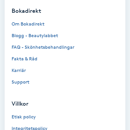
Bokadirekt
Brynformning
Om Bokadirekt
Brynfärgning
Blogg - Beautylabbet
Brynplockning
FAQ - Skönhetsbehandlingar
Fakta & Råd
Bröllopsuppsättning
C
Karriär
Support
Celluliter
Coachning
Villkor
Color correction
Etisk policy
Integritetspolicy