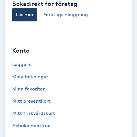
Bokadirekt för företag
Babylights
Läs mer
Företagsinloggning
Balayage
Bambumassage
Konto
Barber
Logga in
Mina bokningar
Barnklippning
Mina favoriter
BIAB
Mitt presentkort
Mitt friskvårdskort
Blowout
Avboka med kod
Bottenfärg