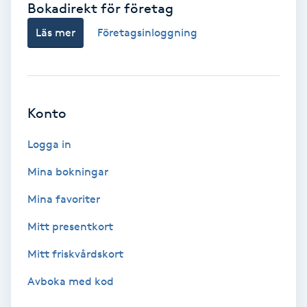
Bokadirekt för företag
Babylights
Läs mer
Företagsinloggning
Balayage
Bambumassage
Konto
Barber
Logga in
Mina bokningar
Barnklippning
Mina favoriter
BIAB
Mitt presentkort
Mitt friskvårdskort
Blowout
Avboka med kod
Bottenfärg