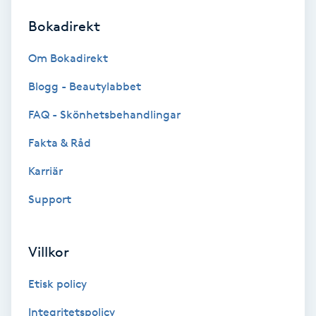
Bokadirekt
Brynformning
Om Bokadirekt
Brynfärgning
Blogg - Beautylabbet
Brynplockning
FAQ - Skönhetsbehandlingar
Fakta & Råd
Bröllopsuppsättning
C
Karriär
Support
Celluliter
Coachning
Villkor
Color correction
Etisk policy
Integritetspolicy