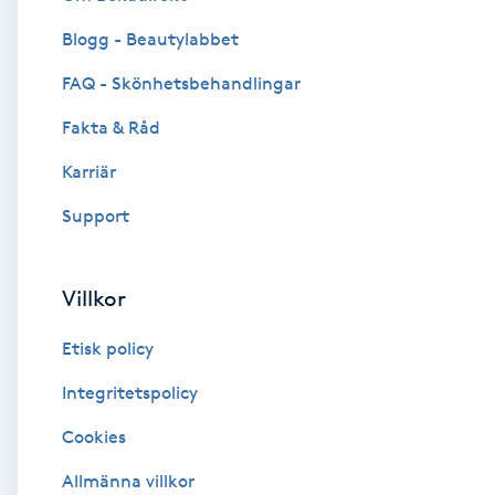
Blogg - Beautylabbet
Brynformning
FAQ - Skönhetsbehandlingar
Brynfärgning
Fakta & Råd
Brynplockning
Karriär
Support
Bröllopsuppsättning
C
Villkor
Celluliter
Etisk policy
Coachning
Integritetspolicy
Cookies
Color correction
Allmänna villkor