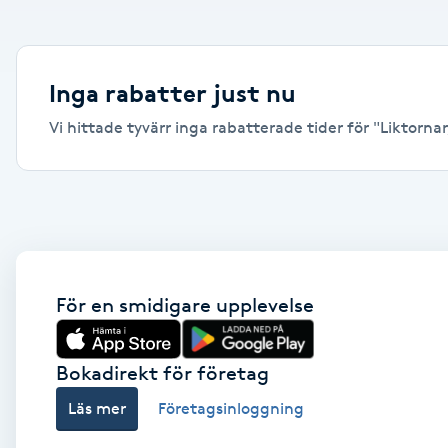
Alternativmedicin
Andningsmassage
Inga rabatter just nu
Vi hittade tyvärr inga rabatterade tider för "Liktornar,
Ansiktslyft utan kirurgi
Aromamassage
Ashtanga Yoga
Ayurveda
För en smidigare upplevelse
Ayurvedisk Massage
Bokadirekt för företag
Läs mer
Företagsinloggning
Ansiktsbehandling djuprengörande
B