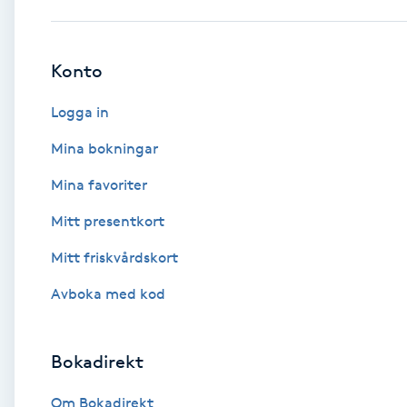
Babylights
Konto
Balayage
Logga in
Bambumassage
Mina bokningar
Mina favoriter
Barber
Mitt presentkort
Barnklippning
Mitt friskvårdskort
BIAB
Avboka med kod
Blowout
Bokadirekt
Bottenfärg
Om Bokadirekt