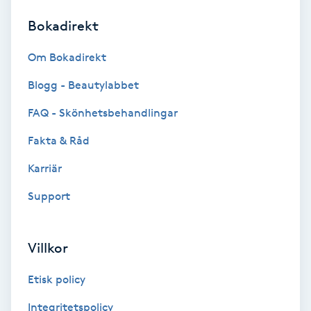
Bokadirekt
Brynformning
Om Bokadirekt
Brynfärgning
Blogg - Beautylabbet
Brynplockning
FAQ - Skönhetsbehandlingar
Fakta & Råd
Bröllopsuppsättning
C
Karriär
Support
Celluliter
Coachning
Villkor
Color correction
Etisk policy
Integritetspolicy