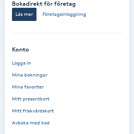
Bokadirekt för företag
Babylights
Läs mer
Företagsinloggning
Balayage
Bambumassage
Konto
Barber
Logga in
Mina bokningar
Barnklippning
Mina favoriter
BIAB
Mitt presentkort
Mitt friskvårdskort
Blowout
Avboka med kod
Bottenfärg