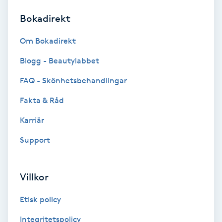
Bokadirekt
Brynformning
Om Bokadirekt
Brynfärgning
Blogg - Beautylabbet
Brynplockning
FAQ - Skönhetsbehandlingar
Fakta & Råd
Bröllopsuppsättning
C
Karriär
Support
Celluliter
Coachning
Villkor
Color correction
Etisk policy
Integritetspolicy