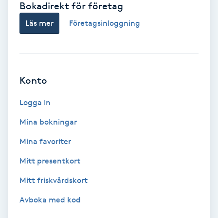
Bokadirekt för företag
Babylights
Läs mer
Företagsinloggning
Balayage
Bambumassage
Konto
Barber
Logga in
Mina bokningar
Barnklippning
Mina favoriter
BIAB
Mitt presentkort
Mitt friskvårdskort
Blowout
Avboka med kod
Bottenfärg