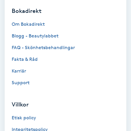
Bokadirekt
Brynformning
Om Bokadirekt
Brynfärgning
Blogg - Beautylabbet
Brynplockning
FAQ - Skönhetsbehandlingar
Fakta & Råd
Bröllopsuppsättning
C
Karriär
Support
Celluliter
Coachning
Villkor
Color correction
Etisk policy
Integritetspolicy