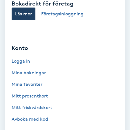
Bokadirekt för företag
Babylights
Läs mer
Företagsinloggning
Balayage
Bambumassage
Konto
Barber
Logga in
Mina bokningar
Barnklippning
Mina favoriter
BIAB
Mitt presentkort
Mitt friskvårdskort
Blowout
Avboka med kod
Bottenfärg