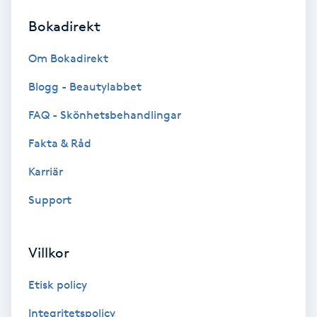
Bokadirekt
Brynformning
Om Bokadirekt
Brynfärgning
Blogg - Beautylabbet
Brynplockning
FAQ - Skönhetsbehandlingar
Fakta & Råd
Bröllopsuppsättning
C
Karriär
Support
Celluliter
Coachning
Villkor
Color correction
Etisk policy
Integritetspolicy