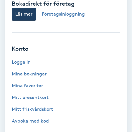
Bokadirekt för företag
Babylights
Läs mer
Företagsinloggning
Balayage
Bambumassage
Konto
Barber
Logga in
Mina bokningar
Barnklippning
Mina favoriter
BIAB
Mitt presentkort
Mitt friskvårdskort
Blowout
Avboka med kod
Bottenfärg