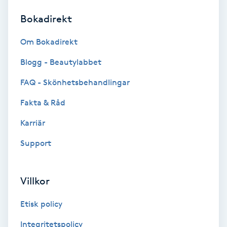
Bokadirekt
Brynformning
Om Bokadirekt
Brynfärgning
Blogg - Beautylabbet
Brynplockning
FAQ - Skönhetsbehandlingar
Fakta & Råd
Bröllopsuppsättning
C
Karriär
Support
Celluliter
Coachning
Villkor
Color correction
Etisk policy
Integritetspolicy