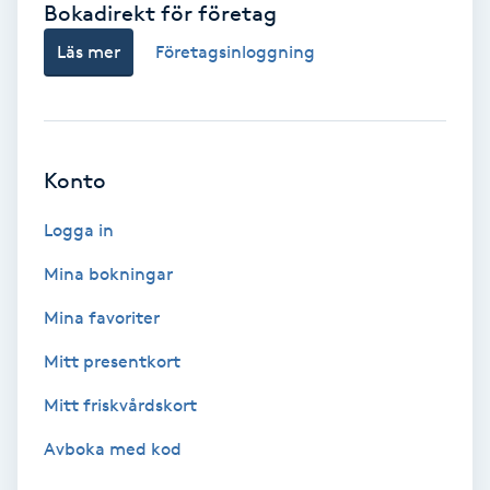
Bokadirekt för företag
Babylights
Läs mer
Företagsinloggning
Balayage
Bambumassage
Konto
Barber
Logga in
Mina bokningar
Barnklippning
Mina favoriter
BIAB
Mitt presentkort
Mitt friskvårdskort
Blowout
Avboka med kod
Bottenfärg