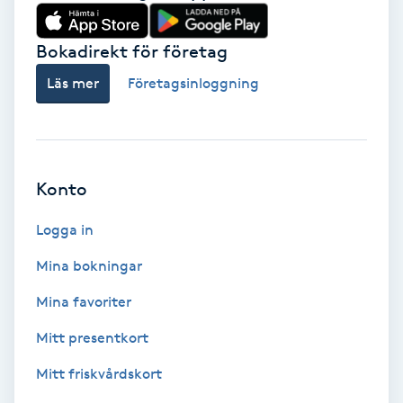
Babylights
Bokadirekt för företag
Balayage
Läs mer
Företagsinloggning
Bambumassage
Barber
Konto
Logga in
Barnklippning
Mina bokningar
BIAB
Mina favoriter
Blowout
Mitt presentkort
Mitt friskvårdskort
Bottenfärg