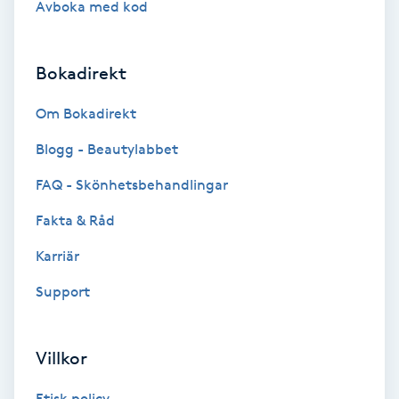
Avboka med kod
Brynformning
Bokadirekt
Brynfärgning
Om Bokadirekt
Brynplockning
Blogg - Beautylabbet
Bröllopsuppsättning
FAQ - Skönhetsbehandlingar
C
Fakta & Råd
Celluliter
Karriär
Support
Coachning
Color correction
Villkor
Etisk policy