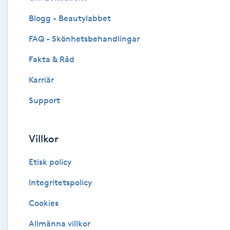
Blogg - Beautylabbet
Brynformning
FAQ - Skönhetsbehandlingar
Brynfärgning
Fakta & Råd
Brynplockning
Karriär
Support
Bröllopsuppsättning
C
Villkor
Celluliter
Etisk policy
Coachning
Integritetspolicy
Cookies
Color correction
Allmänna villkor