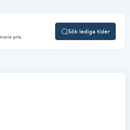
Sök lediga tider
narie pris.