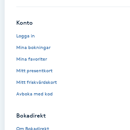
Babylights
Konto
Balayage
Logga in
Bambumassage
Mina bokningar
Mina favoriter
Barber
Mitt presentkort
Barnklippning
Mitt friskvårdskort
BIAB
Avboka med kod
Blowout
Bokadirekt
Bottenfärg
Om Bokadirekt