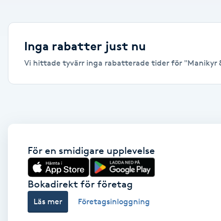
Alternativmedicin
Andningsmassage
Inga rabatter just nu
Vi hittade tyvärr inga rabatterade tider för "Manikyr & 
Ansiktslyft utan kirurgi
Aromamassage
Ashtanga Yoga
Ayurveda
För en smidigare upplevelse
Ayurvedisk Massage
Bokadirekt för företag
Läs mer
Företagsinloggning
Ansiktsbehandling djuprengörande
B