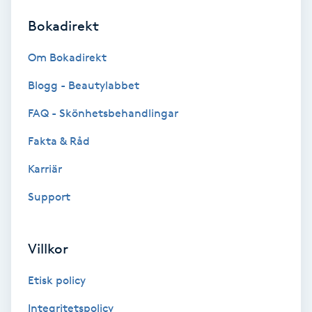
Bokadirekt
Brynformning
Om Bokadirekt
Brynfärgning
Blogg - Beautylabbet
Brynplockning
FAQ - Skönhetsbehandlingar
Fakta & Råd
Bröllopsuppsättning
C
Karriär
Support
Celluliter
Coachning
Villkor
Color correction
Etisk policy
Integritetspolicy