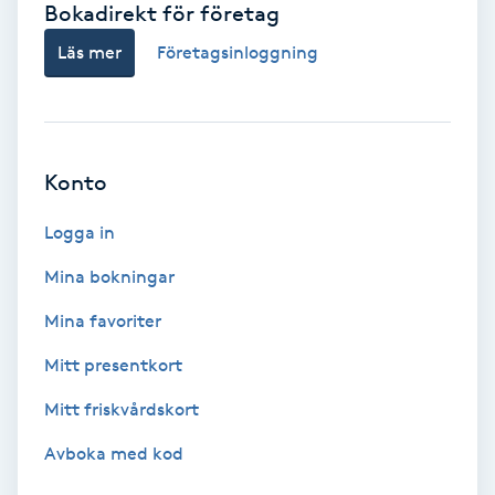
Bokadirekt för företag
Babylights
Läs mer
Företagsinloggning
Balayage
Bambumassage
Konto
Barber
Logga in
Mina bokningar
Barnklippning
Mina favoriter
BIAB
Mitt presentkort
Mitt friskvårdskort
Blowout
Avboka med kod
Bottenfärg