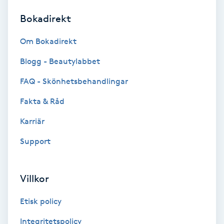
Bokadirekt
Brynformning
Om Bokadirekt
Brynfärgning
Blogg - Beautylabbet
Brynplockning
FAQ - Skönhetsbehandlingar
Fakta & Råd
Bröllopsuppsättning
C
Karriär
Support
Celluliter
Coachning
Villkor
Color correction
Etisk policy
Integritetspolicy