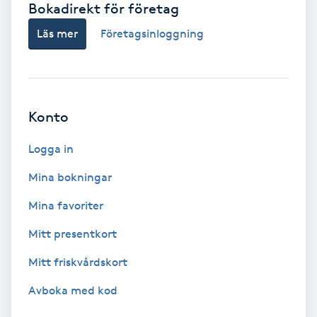
Bokadirekt för företag
Babylights
Läs mer
Företagsinloggning
Balayage
Bambumassage
Konto
Barber
Logga in
Mina bokningar
Barnklippning
Mina favoriter
BIAB
Mitt presentkort
Mitt friskvårdskort
Blowout
Avboka med kod
Bottenfärg