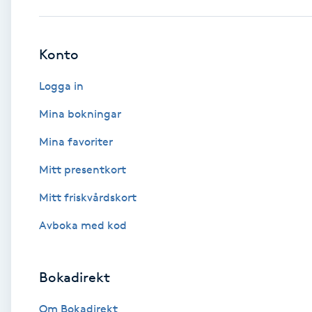
Babylights
Konto
Balayage
Logga in
Bambumassage
Mina bokningar
Mina favoriter
Barber
Mitt presentkort
Barnklippning
Mitt friskvårdskort
BIAB
Avboka med kod
Blowout
Bokadirekt
Bottenfärg
Om Bokadirekt