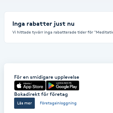
Alternativmedicin
Andningsmassage
Inga rabatter just nu
Vi hittade tyvärr inga rabatterade tider för "Meditatio
Ansiktslyft utan kirurgi
Aromamassage
Ashtanga Yoga
Ayurveda
För en smidigare upplevelse
Ayurvedisk Massage
Bokadirekt för företag
Läs mer
Företagsinloggning
Ansiktsbehandling djuprengörande
B