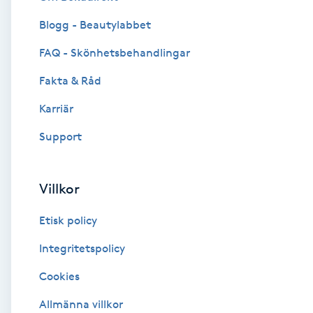
Blogg - Beautylabbet
Brynformning
FAQ - Skönhetsbehandlingar
Brynfärgning
Fakta & Råd
Brynplockning
Karriär
Support
Bröllopsuppsättning
C
Villkor
Celluliter
Etisk policy
Coachning
Integritetspolicy
Cookies
Color correction
Allmänna villkor