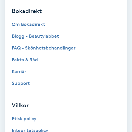
Bokadirekt
Brynformning
Om Bokadirekt
Brynfärgning
Blogg - Beautylabbet
Brynplockning
FAQ - Skönhetsbehandlingar
Fakta & Råd
Bröllopsuppsättning
C
Karriär
Support
Celluliter
Coachning
Villkor
Color correction
Etisk policy
Integritetspolicy