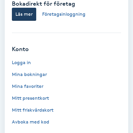
Bokadirekt för företag
Babylights
Läs mer
Företagsinloggning
Balayage
Bambumassage
Konto
Barber
Logga in
Mina bokningar
Barnklippning
Mina favoriter
BIAB
Mitt presentkort
Mitt friskvårdskort
Blowout
Avboka med kod
Bottenfärg