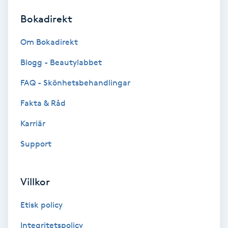
Bokadirekt
Brynformning
Om Bokadirekt
Brynfärgning
Blogg - Beautylabbet
Brynplockning
FAQ - Skönhetsbehandlingar
Fakta & Råd
Bröllopsuppsättning
C
Karriär
Support
Celluliter
Coachning
Villkor
Color correction
Etisk policy
Integritetspolicy