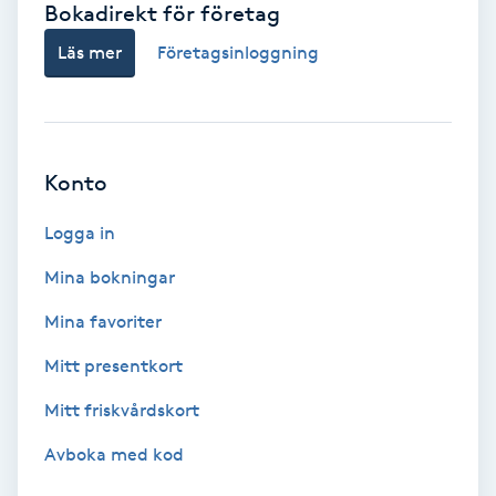
Bokadirekt för företag
Babylights
Läs mer
Företagsinloggning
Balayage
Bambumassage
Konto
Barber
Logga in
Mina bokningar
Barnklippning
Mina favoriter
BIAB
Mitt presentkort
Mitt friskvårdskort
Blowout
Avboka med kod
Bottenfärg