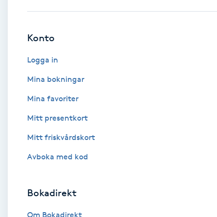
Babylights
Konto
Balayage
Logga in
Bambumassage
Mina bokningar
Mina favoriter
Barber
Mitt presentkort
Barnklippning
Mitt friskvårdskort
BIAB
Avboka med kod
Blowout
Bokadirekt
Bottenfärg
Om Bokadirekt