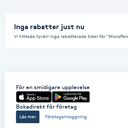
Alternativmedicin
Andningsmassage
Inga rabatter just nu
Vi hittade tyvärr inga rabatterade tider för "MicroPen, 
Ansiktslyft utan kirurgi
Aromamassage
Ashtanga Yoga
Ayurveda
För en smidigare upplevelse
Ayurvedisk Massage
Bokadirekt för företag
Läs mer
Företagsinloggning
Ansiktsbehandling djuprengörande
B