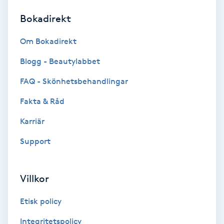
Bokadirekt
Brynformning
Om Bokadirekt
Brynfärgning
Blogg - Beautylabbet
Brynplockning
FAQ - Skönhetsbehandlingar
Fakta & Råd
Bröllopsuppsättning
C
Karriär
Support
Celluliter
Coachning
Villkor
Color correction
Etisk policy
Integritetspolicy