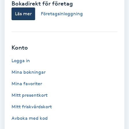
Bokadirekt för företag
Babylights
Läs mer
Företagsinloggning
Balayage
Bambumassage
Konto
Barber
Logga in
Mina bokningar
Barnklippning
Mina favoriter
BIAB
Mitt presentkort
Mitt friskvårdskort
Blowout
Avboka med kod
Bottenfärg