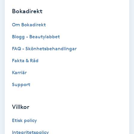
Bokadirekt
Brynformning
Om Bokadirekt
Brynfärgning
Blogg - Beautylabbet
Brynplockning
FAQ - Skönhetsbehandlingar
Fakta & Råd
Bröllopsuppsättning
C
Karriär
Support
Celluliter
Coachning
Villkor
Color correction
Etisk policy
Integritetspolicy