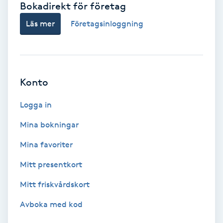
Bokadirekt för företag
Babylights
Läs mer
Företagsinloggning
Balayage
Bambumassage
Konto
Barber
Logga in
Mina bokningar
Barnklippning
Mina favoriter
BIAB
Mitt presentkort
Mitt friskvårdskort
Blowout
Avboka med kod
Bottenfärg