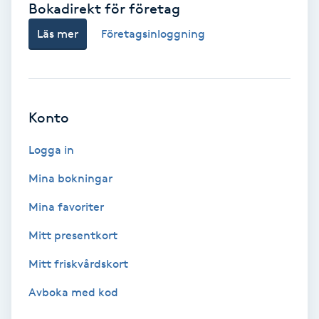
Bokadirekt för företag
Babylights
Läs mer
Företagsinloggning
Balayage
Bambumassage
Konto
Barber
Logga in
Mina bokningar
Barnklippning
Mina favoriter
BIAB
Mitt presentkort
Mitt friskvårdskort
Blowout
Avboka med kod
Bottenfärg