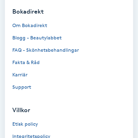
Bokadirekt
Brynformning
Om Bokadirekt
Brynfärgning
Blogg - Beautylabbet
Brynplockning
FAQ - Skönhetsbehandlingar
Fakta & Råd
Bröllopsuppsättning
C
Karriär
Support
Celluliter
Coachning
Villkor
Color correction
Etisk policy
Integritetspolicy