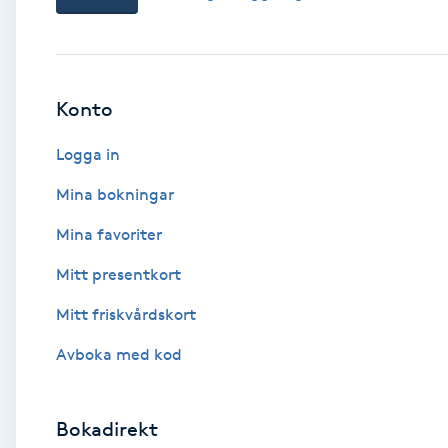
Babylights
Balayage
Konto
Logga in
Bambumassage
Mina bokningar
Barber
Mina favoriter
Barnklippning
Mitt presentkort
Mitt friskvårdskort
BIAB
Avboka med kod
Blowout
Bokadirekt
Bottenfärg