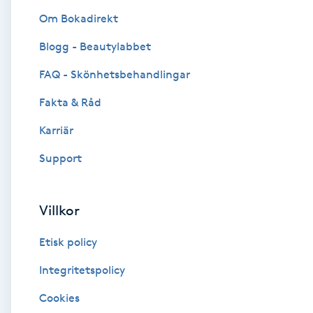
Om Bokadirekt
Brynformning
Blogg - Beautylabbet
Brynfärgning
FAQ - Skönhetsbehandlingar
Fakta & Råd
Brynplockning
Karriär
Bröllopsuppsättning
Support
C
Celluliter
Villkor
Etisk policy
Coachning
Integritetspolicy
Color correction
Cookies