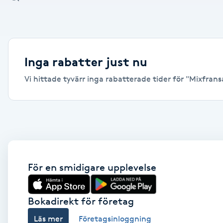
Alternativmedicin
Andningsmassage
Inga rabatter just nu
Ansiktslyft utan kirurgi
Vi hittade tyvärr inga rabatterade tider för "Mixfrans
Aromamassage
Ashtanga Yoga
Ayurveda
För en smidigare upplevelse
Ayurvedisk Massage
Bokadirekt för företag
Ansiktsbehandling djuprengörande
Läs mer
Företagsinloggning
B