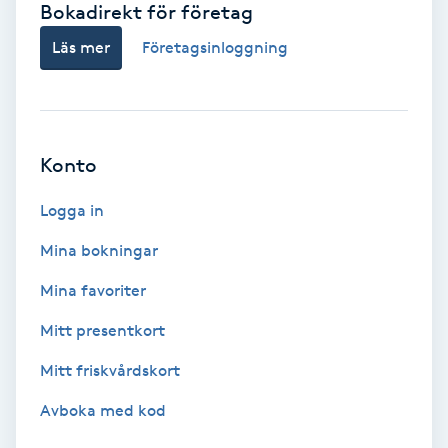
Bokadirekt för företag
Babylights
Läs mer
Företagsinloggning
Balayage
Bambumassage
Konto
Barber
Logga in
Mina bokningar
Barnklippning
Mina favoriter
BIAB
Mitt presentkort
Mitt friskvårdskort
Blowout
Avboka med kod
Bottenfärg