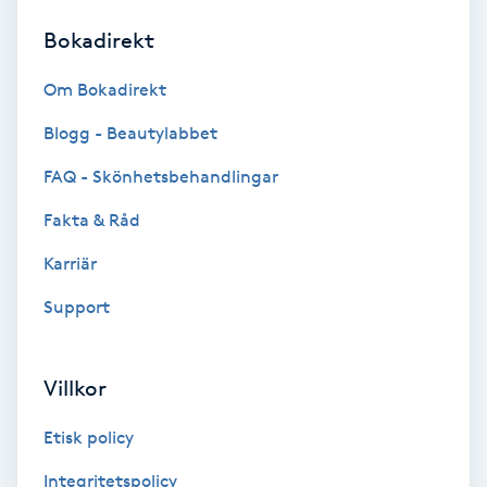
Bokadirekt
Brynformning
Om Bokadirekt
Brynfärgning
Blogg - Beautylabbet
Brynplockning
FAQ - Skönhetsbehandlingar
Fakta & Råd
Bröllopsuppsättning
C
Karriär
Support
Celluliter
Coachning
Villkor
Color correction
Etisk policy
Integritetspolicy