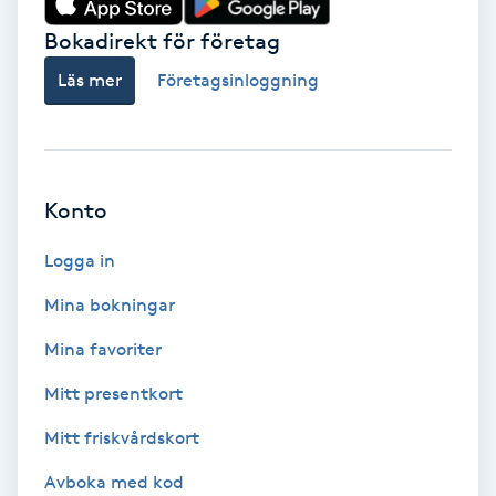
Bokadirekt för företag
Babylights
Läs mer
Företagsinloggning
Balayage
Bambumassage
Konto
Barber
Logga in
Barnklippning
Mina bokningar
BIAB
Mina favoriter
Mitt presentkort
Blowout
Mitt friskvårdskort
Bottenfärg
Avboka med kod