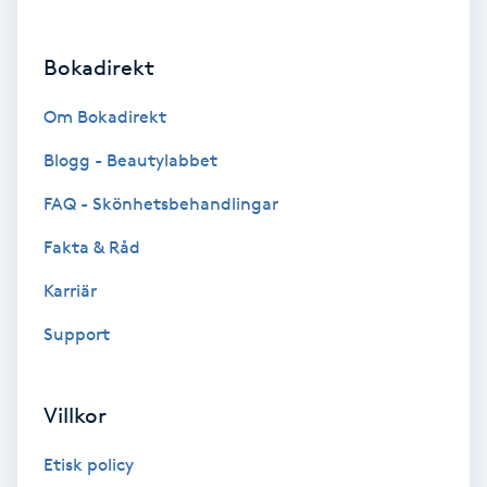
Brynformning
Bokadirekt
Brynfärgning
Om Bokadirekt
Brynplockning
Blogg - Beautylabbet
FAQ - Skönhetsbehandlingar
Bröllopsuppsättning
Fakta & Råd
C
Karriär
Celluliter
Support
Coachning
Villkor
Color correction
Etisk policy