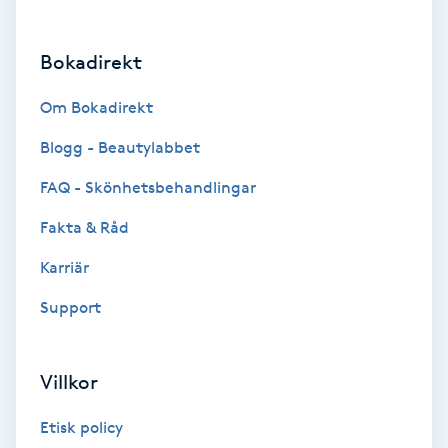
Brynformning
Bokadirekt
Brynfärgning
Om Bokadirekt
Brynplockning
Blogg - Beautylabbet
FAQ - Skönhetsbehandlingar
Bröllopsuppsättning
Fakta & Råd
C
Karriär
Celluliter
Support
Coachning
Villkor
Color correction
Etisk policy