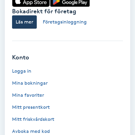
Bokadirekt för företag
Babylights
Läs mer
Företagsinloggning
Balayage
Bambumassage
Konto
Barber
Logga in
Barnklippning
Mina bokningar
BIAB
Mina favoriter
Mitt presentkort
Blowout
Mitt friskvårdskort
Bottenfärg
Avboka med kod