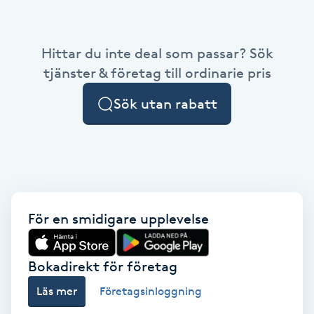
Babylights
Hittar du inte deal som passar? Sök
Balayage
tjänster & företag till ordinarie pris
Sök utan rabatt
Bambumassage
Barber
Barnklippning
För en smidigare upplevelse
BIAB
Blowout
Bokadirekt för företag
Läs mer
Företagsinloggning
Bottenfärg