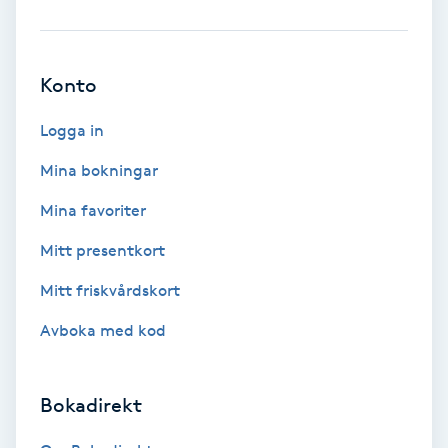
Brynformning
Konto
Brynfärgning
Logga in
Brynplockning
Mina bokningar
Bröllopsuppsättning
Mina favoriter
C
Mitt presentkort
Celluliter
Mitt friskvårdskort
Avboka med kod
Coachning
Color correction
Bokadirekt