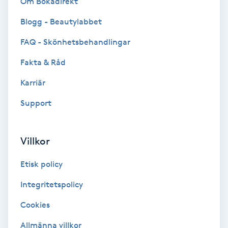
Om Bokadirekt
Cryoterapi
D
Blogg - Beautylabbet
FAQ - Skönhetsbehandlingar
Damklippning
Fakta & Råd
Dermapen
Karriär
Diamantslipning
Support
E
Villkor
Enzympeeling
Etisk policy
Extensions
Integritetspolicy
Extensions borttagning
Cookies
Allmänna villkor
Eyeliner-tatuering