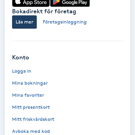
Bokadirekt för företag
Babylights
Läs mer
Företagsinloggning
Balayage
Bambumassage
Konto
Barber
Logga in
Barnklippning
Mina bokningar
BIAB
Mina favoriter
Mitt presentkort
Blowout
Mitt friskvårdskort
Bottenfärg
Avboka med kod