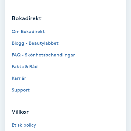
Brynformning
Bokadirekt
Brynfärgning
Om Bokadirekt
Brynplockning
Blogg - Beautylabbet
FAQ - Skönhetsbehandlingar
Bröllopsuppsättning
Fakta & Råd
C
Karriär
Celluliter
Support
Coachning
Villkor
Color correction
Etisk policy