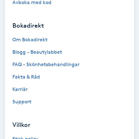
Avboka med kod
Brynformning
Bokadirekt
Brynfärgning
Om Bokadirekt
Brynplockning
Blogg - Beautylabbet
Bröllopsuppsättning
FAQ - Skönhetsbehandlingar
C
Fakta & Råd
Celluliter
Karriär
Support
Coachning
Color correction
Villkor
Etisk policy