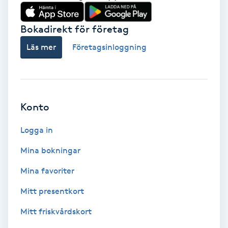
Babylights
Bokadirekt för företag
Balayage
Läs mer
Företagsinloggning
Bambumassage
Barber
Konto
Logga in
Barnklippning
Mina bokningar
BIAB
Mina favoriter
Blowout
Mitt presentkort
Mitt friskvårdskort
Bottenfärg