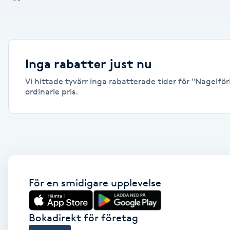
Alternativmedicin
Andningsmassage
Inga rabatter just nu
Ansiktslyft utan kirurgi
Vi hittade tyvärr inga rabatterade tider för "Nagelför
ordinarie pris.
Aromamassage
Ashtanga Yoga
Ayurveda
För en smidigare upplevelse
Ayurvedisk Massage
Ansiktsbehandling djuprengörande
Bokadirekt för företag
B