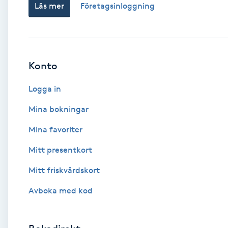
Läs mer
Företagsinloggning
Babylights
Balayage
Konto
Bambumassage
Logga in
Barber
Mina bokningar
Mina favoriter
Barnklippning
Mitt presentkort
BIAB
Mitt friskvårdskort
Avboka med kod
Blowout
Bottenfärg