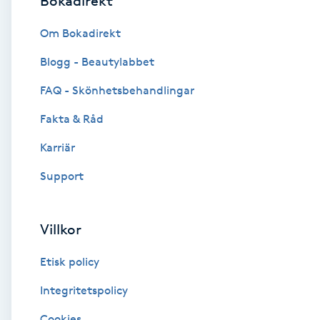
Bokadirekt
Brynformning
Om Bokadirekt
Blogg - Beautylabbet
Brynfärgning
FAQ - Skönhetsbehandlingar
Brynplockning
Fakta & Råd
Karriär
Bröllopsuppsättning
C
Support
Celluliter
Villkor
Coachning
Etisk policy
Color correction
Integritetspolicy
Cookies