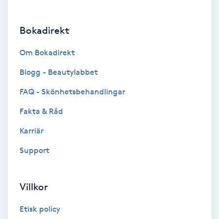
Brynformning
Bokadirekt
Brynfärgning
Om Bokadirekt
Brynplockning
Blogg - Beautylabbet
FAQ - Skönhetsbehandlingar
Bröllopsuppsättning
Fakta & Råd
C
Karriär
Celluliter
Support
Coachning
Villkor
Color correction
Etisk policy