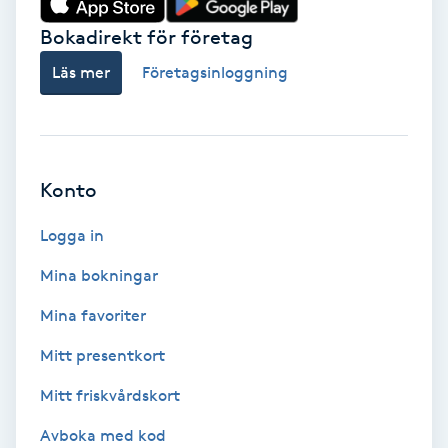
Bokadirekt för företag
Babylights
Läs mer
Företagsinloggning
Balayage
Bambumassage
Konto
Barber
Logga in
Barnklippning
Mina bokningar
BIAB
Mina favoriter
Mitt presentkort
Blowout
Mitt friskvårdskort
Bottenfärg
Avboka med kod