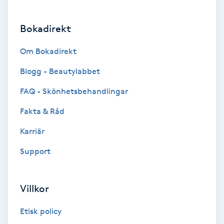
Brynformning
Bokadirekt
Brynfärgning
Om Bokadirekt
Blogg - Beautylabbet
Brynplockning
FAQ - Skönhetsbehandlingar
Bröllopsuppsättning
Fakta & Råd
C
Karriär
Celluliter
Support
Coachning
Villkor
Color correction
Etisk policy