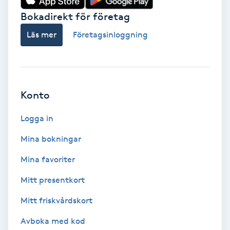
Bokadirekt för företag
Babylights
Läs mer
Företagsinloggning
Balayage
Bambumassage
Konto
Barber
Logga in
Barnklippning
Mina bokningar
Mina favoriter
BIAB
Mitt presentkort
Blowout
Mitt friskvårdskort
Bottenfärg
Avboka med kod