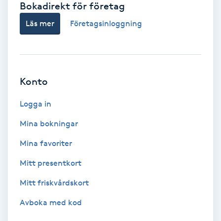
Bokadirekt för företag
Babylights
Läs mer
Företagsinloggning
Balayage
Bambumassage
Konto
Barber
Logga in
Mina bokningar
Barnklippning
Mina favoriter
BIAB
Mitt presentkort
Mitt friskvårdskort
Blowout
Avboka med kod
Bottenfärg