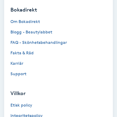
Bokadirekt
Brynformning
Om Bokadirekt
Brynfärgning
Blogg - Beautylabbet
Brynplockning
FAQ - Skönhetsbehandlingar
Fakta & Råd
Bröllopsuppsättning
C
Karriär
Support
Celluliter
Coachning
Villkor
Color correction
Etisk policy
Integritetspolicy