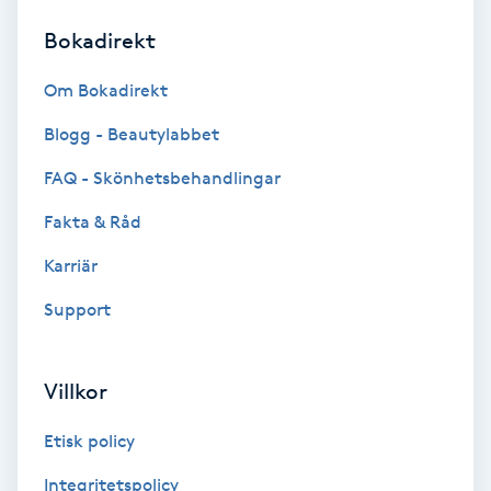
Bokadirekt
Brynformning
Om Bokadirekt
Brynfärgning
Blogg - Beautylabbet
Brynplockning
FAQ - Skönhetsbehandlingar
Fakta & Råd
Bröllopsuppsättning
C
Karriär
Support
Celluliter
Coachning
Villkor
Color correction
Etisk policy
Integritetspolicy