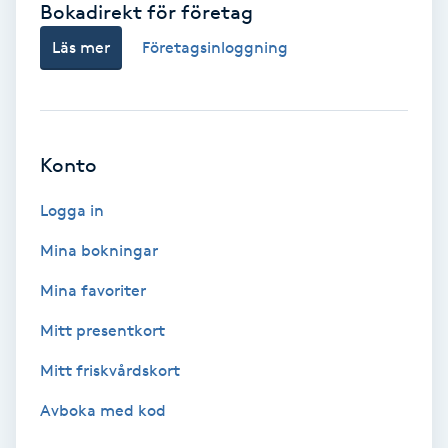
Bokadirekt för företag
Babylights
Läs mer
Företagsinloggning
Balayage
Bambumassage
Konto
Barber
Logga in
Mina bokningar
Barnklippning
Mina favoriter
BIAB
Mitt presentkort
Mitt friskvårdskort
Blowout
Avboka med kod
Bottenfärg