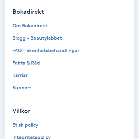
Bokadirekt
Brynformning
Om Bokadirekt
Brynfärgning
Blogg - Beautylabbet
Brynplockning
FAQ - Skönhetsbehandlingar
Fakta & Råd
Bröllopsuppsättning
C
Karriär
Support
Celluliter
Coachning
Villkor
Color correction
Etisk policy
Integritetspolicy