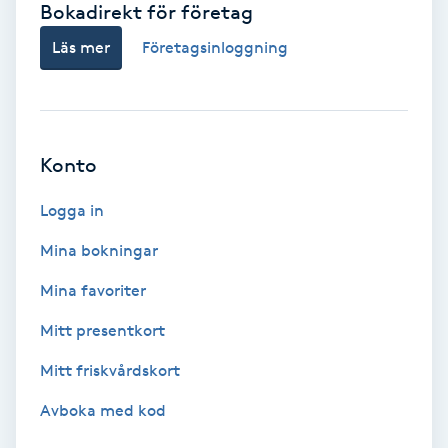
Bokadirekt för företag
Babylights
Läs mer
Företagsinloggning
Balayage
Bambumassage
Konto
Barber
Logga in
Mina bokningar
Barnklippning
Mina favoriter
BIAB
Mitt presentkort
Mitt friskvårdskort
Blowout
Avboka med kod
Bottenfärg