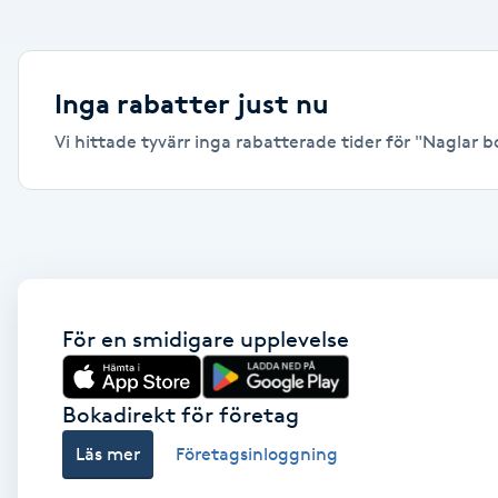
Alternativmedicin
Andningsmassage
Inga rabatter just nu
Vi hittade tyvärr inga rabatterade tider för "Naglar bo
Ansiktslyft utan kirurgi
Aromamassage
Ashtanga Yoga
Ayurveda
För en smidigare upplevelse
Ayurvedisk Massage
Bokadirekt för företag
Läs mer
Företagsinloggning
Ansiktsbehandling djuprengörande
B