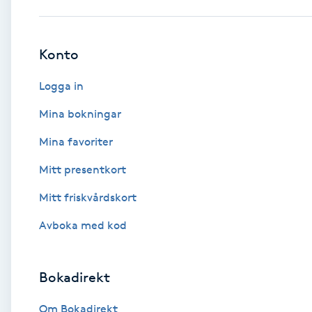
Babylights
Konto
Balayage
Logga in
Bambumassage
Mina bokningar
Mina favoriter
Barber
Mitt presentkort
Barnklippning
Mitt friskvårdskort
BIAB
Avboka med kod
Blowout
Bokadirekt
Bottenfärg
Om Bokadirekt