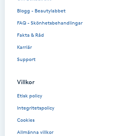
Blogg - Beautylabbet
Brynformning
FAQ - Skönhetsbehandlingar
Brynfärgning
Fakta & Råd
Brynplockning
Karriär
Support
Bröllopsuppsättning
C
Villkor
Celluliter
Etisk policy
Coachning
Integritetspolicy
Cookies
Color correction
Allmänna villkor