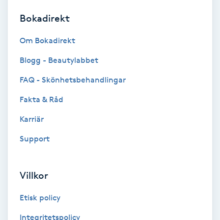
Bokadirekt
Brynformning
Om Bokadirekt
Brynfärgning
Blogg - Beautylabbet
Brynplockning
FAQ - Skönhetsbehandlingar
Fakta & Råd
Bröllopsuppsättning
C
Karriär
Support
Celluliter
Coachning
Villkor
Color correction
Etisk policy
Integritetspolicy