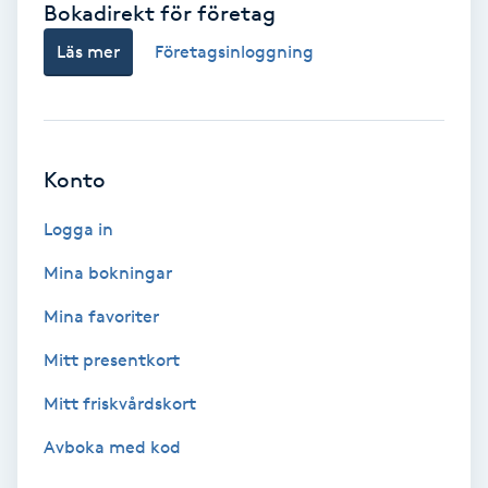
Bokadirekt för företag
Babylights
Läs mer
Företagsinloggning
Balayage
Bambumassage
Konto
Barber
Logga in
Mina bokningar
Barnklippning
Mina favoriter
BIAB
Mitt presentkort
Mitt friskvårdskort
Blowout
Avboka med kod
Bottenfärg