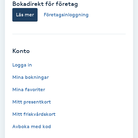
Bokadirekt för företag
Babylights
Läs mer
Företagsinloggning
Balayage
Bambumassage
Konto
Barber
Logga in
Mina bokningar
Barnklippning
Mina favoriter
BIAB
Mitt presentkort
Mitt friskvårdskort
Blowout
Avboka med kod
Bottenfärg