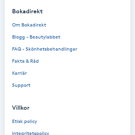
Bokadirekt
Brynformning
Om Bokadirekt
Brynfärgning
Blogg - Beautylabbet
Brynplockning
FAQ - Skönhetsbehandlingar
Fakta & Råd
Bröllopsuppsättning
C
Karriär
Support
Celluliter
Coachning
Villkor
Color correction
Etisk policy
Integritetspolicy