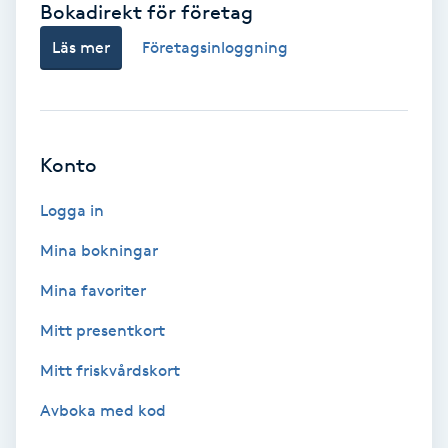
Bokadirekt för företag
Babylights
Läs mer
Företagsinloggning
Balayage
Bambumassage
Konto
Barber
Logga in
Mina bokningar
Barnklippning
Mina favoriter
BIAB
Mitt presentkort
Mitt friskvårdskort
Blowout
Avboka med kod
Bottenfärg