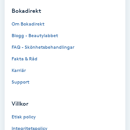
Bokadirekt
Brynformning
Om Bokadirekt
Brynfärgning
Blogg - Beautylabbet
Brynplockning
FAQ - Skönhetsbehandlingar
Fakta & Råd
Bröllopsuppsättning
C
Karriär
Support
Celluliter
Coachning
Villkor
Color correction
Etisk policy
Integritetspolicy