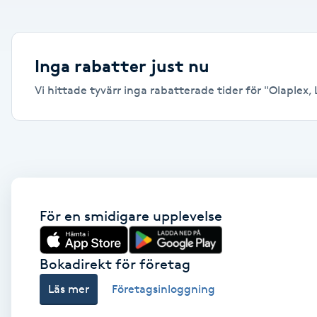
Alternativmedicin
Andningsmassage
Inga rabatter just nu
Vi hittade tyvärr inga rabatterade tider för "Olaplex, L
Ansiktslyft utan kirurgi
Aromamassage
Ashtanga Yoga
Ayurveda
För en smidigare upplevelse
Ayurvedisk Massage
Bokadirekt för företag
Läs mer
Företagsinloggning
Ansiktsbehandling djuprengörande
B