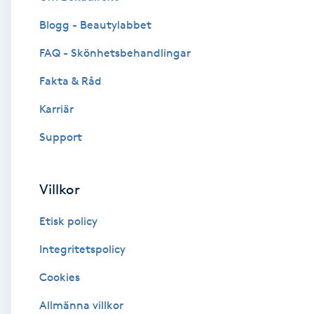
Blogg - Beautylabbet
Brynformning
FAQ - Skönhetsbehandlingar
Brynfärgning
Fakta & Råd
Brynplockning
Karriär
Support
Bröllopsuppsättning
C
Villkor
Celluliter
Etisk policy
Coachning
Integritetspolicy
Cookies
Color correction
Allmänna villkor