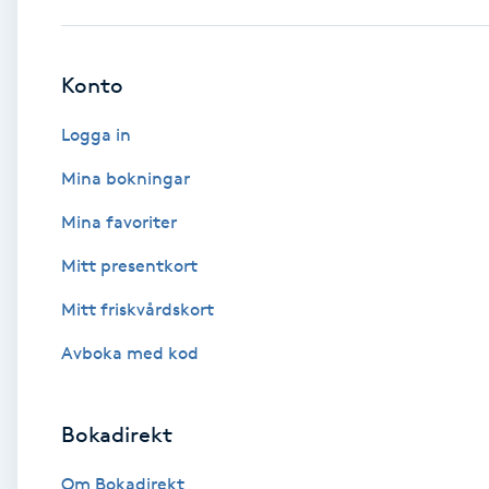
Babylights
Konto
Balayage
Logga in
Bambumassage
Mina bokningar
Mina favoriter
Barber
Mitt presentkort
Barnklippning
Mitt friskvårdskort
BIAB
Avboka med kod
Blowout
Bokadirekt
Bottenfärg
Om Bokadirekt