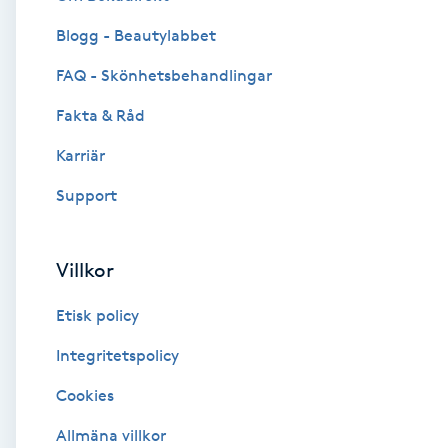
Blogg - Beautylabbet
Brynformning
FAQ - Skönhetsbehandlingar
Brynfärgning
Fakta & Råd
Brynplockning
Karriär
Support
Bröllopsuppsättning
C
Villkor
Celluliter
Etisk policy
Coachning
Integritetspolicy
Cookies
Color correction
Allmäna villkor