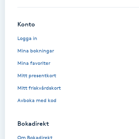
Babylights
Konto
Balayage
Logga in
Bambumassage
Mina bokningar
Mina favoriter
Barber
Mitt presentkort
Barnklippning
Mitt friskvårdskort
BIAB
Avboka med kod
Blowout
Bokadirekt
Bottenfärg
Om Bokadirekt