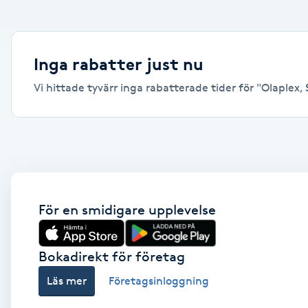
Alternativmedicin
Andningsmassage
Inga rabatter just nu
Vi hittade tyvärr inga rabatterade tider för "Olaplex, S
Ansiktslyft utan kirurgi
Aromamassage
Ashtanga Yoga
Ayurveda
För en smidigare upplevelse
Ayurvedisk Massage
Bokadirekt för företag
Läs mer
Företagsinloggning
Ansiktsbehandling djuprengörande
B