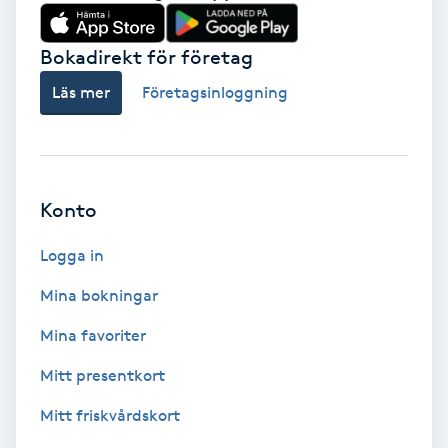
Babylights
Bokadirekt för företag
Balayage
Läs mer
Företagsinloggning
Bambumassage
Barber
Konto
Logga in
Barnklippning
Mina bokningar
BIAB
Mina favoriter
Blowout
Mitt presentkort
Mitt friskvårdskort
Bottenfärg