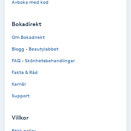
Avboka med kod
Brynformning
Bokadirekt
Brynfärgning
Om Bokadirekt
Brynplockning
Blogg - Beautylabbet
Bröllopsuppsättning
FAQ - Skönhetsbehandlingar
C
Fakta & Råd
Celluliter
Karriär
Support
Coachning
Color correction
Villkor
Etisk policy