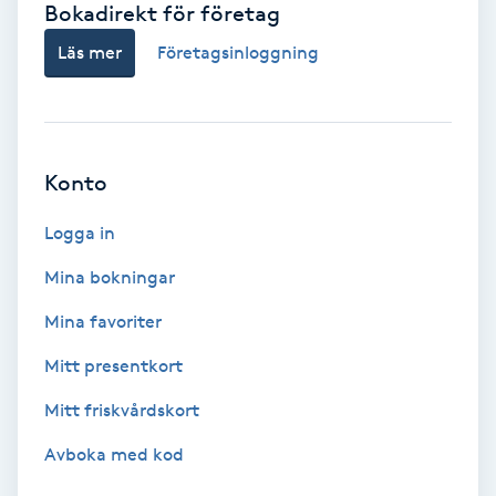
Bokadirekt för företag
Babylights
Läs mer
Företagsinloggning
Balayage
Bambumassage
Konto
Barber
Logga in
Mina bokningar
Barnklippning
Mina favoriter
BIAB
Mitt presentkort
Mitt friskvårdskort
Blowout
Avboka med kod
Bottenfärg