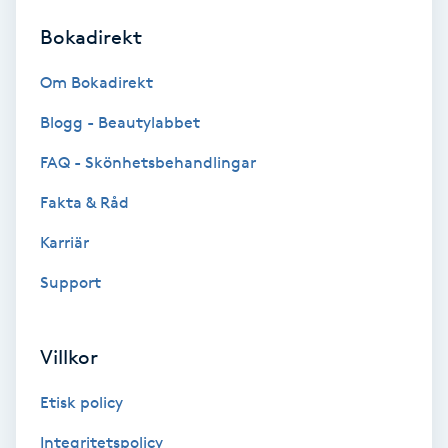
Bokadirekt
Brynformning
Om Bokadirekt
Brynfärgning
Blogg - Beautylabbet
Brynplockning
FAQ - Skönhetsbehandlingar
Fakta & Råd
Bröllopsuppsättning
C
Karriär
Support
Celluliter
Coachning
Villkor
Color correction
Etisk policy
Integritetspolicy