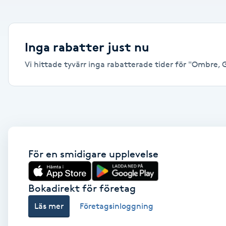
Alternativmedicin
Andningsmassage
Inga rabatter just nu
Vi hittade tyvärr inga rabatterade tider för "Ombre, G
Ansiktslyft utan kirurgi
Aromamassage
Ashtanga Yoga
Ayurveda
För en smidigare upplevelse
Ayurvedisk Massage
Bokadirekt för företag
Läs mer
Företagsinloggning
Ansiktsbehandling djuprengörande
B