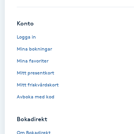
Babylights
Konto
Balayage
Logga in
Bambumassage
Mina bokningar
Mina favoriter
Barber
Mitt presentkort
Barnklippning
Mitt friskvårdskort
BIAB
Avboka med kod
Blowout
Bokadirekt
Bottenfärg
Om Bokadirekt