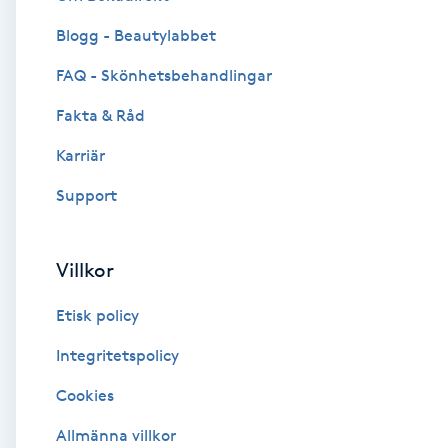
Blogg - Beautylabbet
Brynformning
FAQ - Skönhetsbehandlingar
Brynfärgning
Fakta & Råd
Brynplockning
Karriär
Support
Bröllopsuppsättning
C
Villkor
Celluliter
Etisk policy
Coachning
Integritetspolicy
Cookies
Color correction
Allmänna villkor