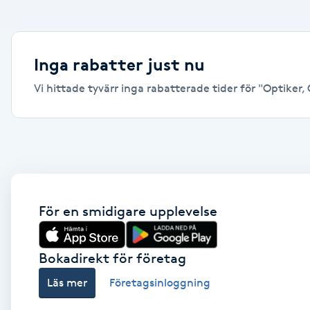
Alternativmedicin
Andningsmassage
Inga rabatter just nu
Vi hittade tyvärr inga rabatterade tider för "Optiker, 
Ansiktslyft utan kirurgi
Aromamassage
Ashtanga Yoga
Ayurveda
För en smidigare upplevelse
Ayurvedisk Massage
Bokadirekt för företag
Läs mer
Företagsinloggning
Ansiktsbehandling djuprengörande
B