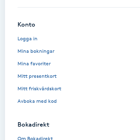
Babylights
Konto
Balayage
Logga in
Bambumassage
Mina bokningar
Mina favoriter
Barber
Mitt presentkort
Barnklippning
Mitt friskvårdskort
BIAB
Avboka med kod
Blowout
Bokadirekt
Bottenfärg
Om Bokadirekt