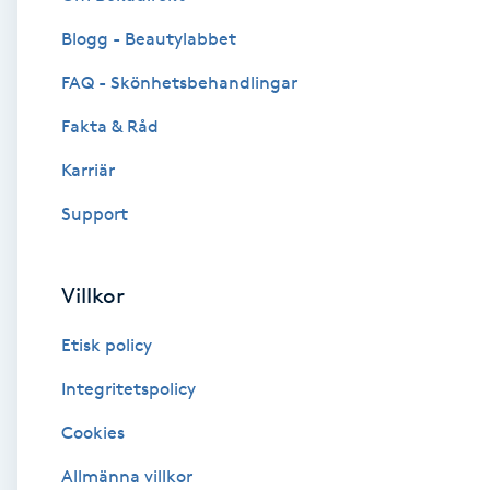
Blogg - Beautylabbet
Brynformning
FAQ - Skönhetsbehandlingar
Brynfärgning
Fakta & Råd
Brynplockning
Karriär
Support
Bröllopsuppsättning
C
Villkor
Celluliter
Etisk policy
Coachning
Integritetspolicy
Cookies
Color correction
Allmänna villkor